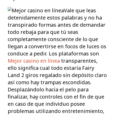
Vale que leas
detenidamente estos palabras y no ha
transpirado formas antes de demandar
todo rebaja para que tú seas
completamente consciente de lo que
llegan a convertirse en focos de luces os
conduce a pedir. Los plataformas son
Mejor casino en línea
transparentes,
ello significa cual todo estaría Fairy
Land 2 giros regalado sin depósito claro
así­ como hay trampas escondidas.
Desplazándolo hacia el pelo para
finalizar, hay controles con el fin de que
en caso de que individuo posee
problemas utilizando entretenimiento,