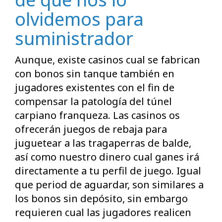
olvidemos para
suministrador
Aunque, existe casinos cual se fabrican
con bonos sin tanque también en
jugadores existentes con el fin de
compensar la patologí­a del túnel
carpiano franqueza. Las casinos os
ofrecerán juegos de rebaja para
juguetear a las tragaperras de balde,
así­ como nuestro dinero cual ganes irá
directamente a tu perfil de juego. Igual
que period de aguardar, son similares a
los bonos sin depósito, sin embargo
requieren cual las jugadores realicen