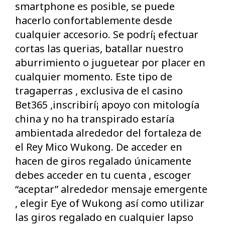
smartphone es posible, se puede
hacerlo confortablemente desde
cualquier accesorio. Se podrí¡ efectuar
cortas las querias, batallar nuestro
aburrimiento o juguetear por placer en
cualquier momento. Este tipo de
tragaperras , exclusiva de el casino
Bet365 ,inscribirí¡ apoyo con mitología
china y no ha transpirado estaría
ambientada alrededor del fortaleza de
el Rey Mico Wukong. De acceder en
hacen de giros regalado únicamente
debes acceder en tu cuenta , escoger
“aceptar” alrededor mensaje emergente
, elegir Eye of Wukong así­ como utilizar
las giros regalado en cualquier lapso