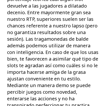
devuelve a las jugadores a dilatado
decenio. Entre mayormente gran sea
nuestro RTP, superiores suelen ser las
chances referente a nuestro lapso (pero
no garantiza resultados sobre una
sesión). Las tragamonedas de balde
además podemos utilizar de manera
con inteligencia. En caso de que los usas
bien, te favorecen a asimilar qué tipo de
slots te agradan así­ como cuáles si no le
importa hacerse amiga de la grasa
ajustan conveniente en tu estilo.
Mediante un manera demo se puede
percibir juegos como novedad,
enterarse las acciones y no ha
transpirado perfeccionar tu practica