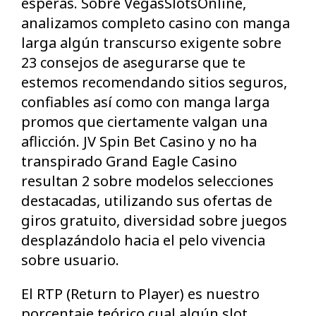
esperás. Sobre VegasSlotsOnline,
analizamos completo casino con manga
larga algún transcurso exigente sobre
23 consejos de asegurarse que te
estemos recomendando sitios seguros,
confiables así­ como con manga larga
promos que ciertamente valgan una
aflicción. JV Spin Bet Casino y no ha
transpirado Grand Eagle Casino
resultan 2 sobre modelos selecciones
destacadas, utilizando sus ofertas de
giros gratuito, diversidad sobre juegos
desplazándolo hacia el pelo vivencia
sobre usuario.
El RTP (Return to Player) es nuestro
porcentaje teórico cual algún slot