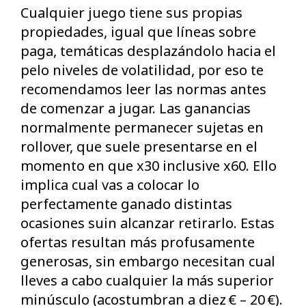
Cualquier juego tiene sus propias
propiedades, igual que líneas sobre
paga, temáticas desplazándolo hacia el
pelo niveles de volatilidad, por eso te
recomendamos leer las normas antes
de comenzar a jugar. Las ganancias
normalmente permanecer sujetas en
rollover, que suele presentarse en el
momento en que x30 inclusive x60. Ello
implica cual vas a colocar lo
perfectamente ganado distintas
ocasiones suin alcanzar retirarlo. Estas
ofertas resultan más profusamente
generosas, sin embargo necesitan cual
lleves a cabo cualquier la más superior
minúsculo (acostumbran a diez € – 20 €).