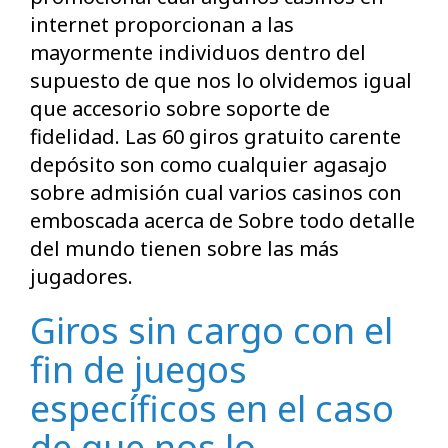
internet proporcionan a las
mayormente individuos dentro del
supuesto de que nos lo olvidemos igual
que accesorio sobre soporte de
fidelidad. Las 60 giros gratuito carente
depósito son como cualquier agasajo
sobre admisión cual varios casinos con
emboscada acerca de Sobre todo detalle
del mundo tienen sobre las más
jugadores.
Giros sin cargo con el
fin de juegos
específicos en el caso
de que nos lo