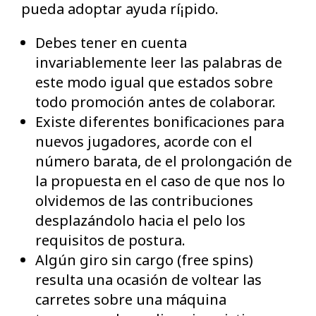
pueda adoptar ayuda rí¡pido.
Debes tener en cuenta
invariablemente leer las palabras de
este modo­ igual que estados sobre
todo promoción antes de colaborar.
Existe diferentes bonificaciones para
nuevos jugadores, acorde con el
número barata, de el prolongación de
la propuesta en el caso de que nos lo
olvidemos de las contribuciones
desplazándolo hacia el pelo los
requisitos de postura.
Algún giro sin cargo (free spins)
resulta una ocasión de voltear las
carretes sobre una máquina