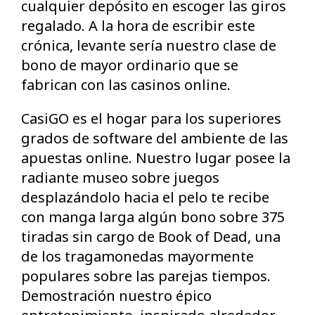
cualquier depósito en escoger las giros
regalado. A la hora de escribir este
crónica, levante serí­a nuestro clase de
bono de mayor ordinario que se
fabrican con las casinos online.
CasiGO es el hogar para los superiores
grados de software del ambiente de las
apuestas online. Nuestro lugar posee la
radiante museo sobre juegos
desplazándolo hacia el pelo te recibe
con manga larga algún bono sobre 375
tiradas sin cargo de Book of Dead, una
de los tragamonedas mayormente
populares sobre las parejas tiempos.
Demostración nuestro épico