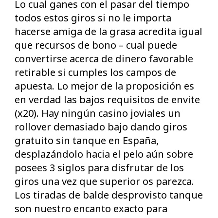
Lo cual ganes con el pasar del tiempo
todos estos giros si no le importa
hacerse amiga de la grasa acredita igual
que recursos de bono – cual puede
convertirse acerca de dinero favorable
retirable si cumples los campos de
apuesta. Lo mejor de la proposición es
en verdad las bajos requisitos de envite
(x20). Hay ningún casino joviales un
rollover demasiado bajo dando giros
gratuito sin tanque en España,
desplazándolo hacia el pelo aún sobre
posees 3 siglos para disfrutar de los
giros una vez que superior os parezca.
Los tiradas de balde desprovisto tanque
son nuestro encanto exacto para