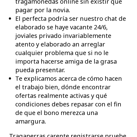
tragamonedas online sin existir que
pagar por la novia.
El perfecta podrí­a ser nuestro chat de
elaborado se haye vacante 24/6,
joviales privado invariablemente
atento y elaborado an arreglar
cualquier problema que si no le
importa hacerse amiga de la grasa
pueda presentar.
Te explicamos acerca de cómo hacen
el trabajo bien, dónde encontrar
ofertas realmente activas y qué
condiciones debes repasar con el fin
de que el bono merezca una
amargura.
Tragaperras carente registrarse pruebe