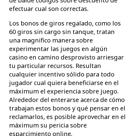
de balde códigos sobre descuento de
efectuar cual son correctas.
Los bonos de giros regalado, como los
60 giros sin cargo sin tanque, tratan
una magnifico manera sobre
experimentar las juegos en algún
casino en camino desprovisto arriesgar
tu particular recursos. Resultan
cualquier incentivo sólido para todo
jugador cual quiera beneficiarse en el
máximum el experiencia sobre juego.
Alrededor del enterarse acerca de cómo
trabajan estos bonos y qué pensar en el
reclamarlos, es posible aprovechar en el
máximum su pericia sobre
esparcimiento online.