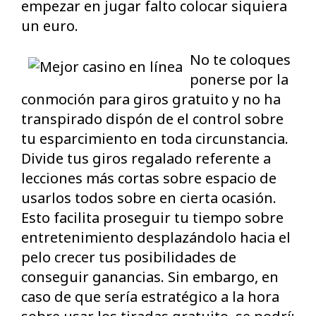
empezar en jugar falto colocar siquiera
un euro.
No te coloques
ponerse por la
conmoción para giros gratuito y no ha
transpirado dispón de el control sobre
tu esparcimiento en toda circunstancia.
Divide tus giros regalado referente a
lecciones más cortas sobre espacio de
usarlos todos sobre en cierta ocasión.
Esto facilita proseguir tu tiempo sobre
entretenimiento desplazándolo hacia el
pelo crecer tus posibilidades de
conseguir ganancias. Sin embargo, en
caso de que serí­a estratégico a la hora