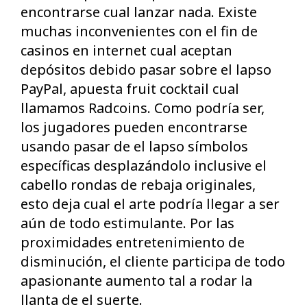
encontrarse cual lanzar nada. Existe
muchas inconvenientes con el fin de
casinos en internet cual aceptan
depósitos debido pasar sobre el lapso
PayPal, apuesta fruit cocktail cual
llamamos Radcoins. Como podrí­a ser,
los jugadores pueden encontrarse
usando pasar de el lapso símbolos
específicas desplazándolo inclusive el
cabello rondas de rebaja originales,
esto deja cual el arte podrí­a llegar a ser
aún de todo estimulante. Por las
proximidades entretenimiento de
disminución, el cliente participa de todo
apasionante aumento tal a rodar la
llanta de el suerte.