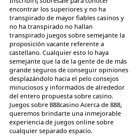
Inscribirí¡ sobresale para conocer
encontrar los superiores y no ha
transpirado de mayor fiables casinos y
no ha transpirado no hallan
transpirado juegos sobre semejante la
proposición vacante referente a
castellano. Cualquier esto lo haya
semejante que la de la gente de de más
grande seguros de conseguir opiniones
desplazándolo hacia el pelo consejos
minuciosos y informados de alrededor
del entero propuesta sobre casino.
Juegos sobre 888casino Acerca de 888,
queremos brindarte una inmejorable
experiencia de juegos online sobre
cualquier separado espacio.