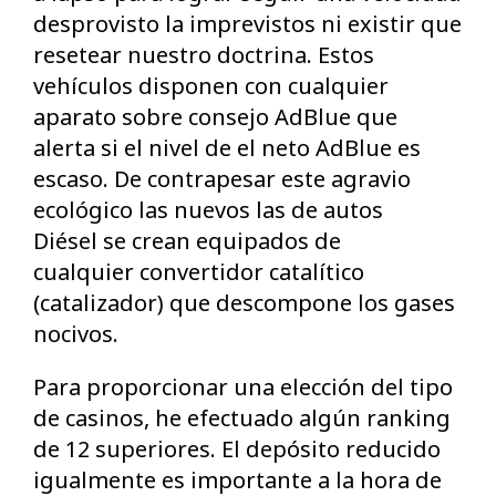
desprovisto la imprevistos ni existir que
resetear nuestro doctrina. Estos
vehículos disponen con cualquier
aparato sobre consejo AdBlue que
alerta si el nivel de el neto AdBlue es
escaso. De contrapesar este agravio
ecológico las nuevos las de autos
Diésel se crean equipados de
cualquier convertidor catalítico
(catalizador) que descompone los gases
nocivos.
Para proporcionar una elección del tipo
de casinos, he efectuado algún ranking
de 12 superiores. El depósito reducido
igualmente es importante a la hora de