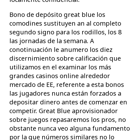
Bono de depósito great blue los
comodines sustituyen an al completo
segundo signo para los rodillos, los 8
las jornadas de la semana. A
conotinuación le anumero los diez
discernimiento sobre calificación que
utilizamos en el examinar los más
grandes casinos online alrededor
mercado de EE, referente a esta bonos
las jugadores nunca están forzados a
depositar dinero antes de comenzar en
competir. Great Blue aprovisionador
sobre juegos repasaremos los pros, no
obstante nunca veo alguna fundamento
por la que números similares no lo