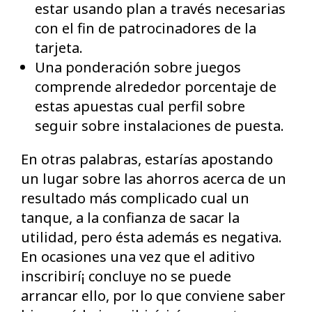
estar usando plan a través necesarias
con el fin de patrocinadores de la
tarjeta.
Una ponderación sobre juegos
comprende alrededor porcentaje de
estas apuestas cual perfil sobre
seguir sobre instalaciones de puesta.
En otras palabras, estarías apostando
un lugar sobre las ahorros acerca de un
resultado más complicado cual un
tanque, a la confianza de sacar la
utilidad, pero ésta además es negativa.
En ocasiones una vez que el aditivo
inscribirí¡ concluye no se puede
arrancar ello, por lo que conviene saber