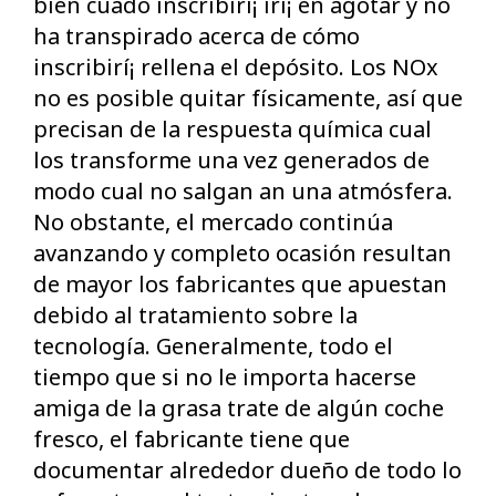
bien cuádo inscribirí¡ irí¡ en agotar y no
ha transpirado acerca de cómo
inscribirí¡ rellena el depósito. Los NOx
no es posible quitar físicamente, así que
precisan de la respuesta química cual
los transforme una vez generados de
modo cual no salgan an una atmósfera.
No obstante, el mercado continúa
avanzando y completo ocasión resultan
de mayor los fabricantes que apuestan
debido al tratamiento sobre la
tecnología. Generalmente, todo el
tiempo que si no le importa hacerse
amiga de la grasa trate de algún coche
fresco, el fabricante tiene que
documentar alrededor dueño de todo lo