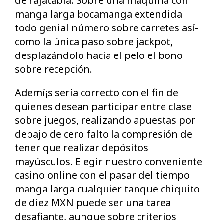
de rajatabla. Sobre una máquina con
manga larga bocamanga extendida
todo genial número sobre carretes así­
como la única paso sobre jackpot,
desplazándolo hacia el pelo el bono
sobre recepción.
Ademí¡s serí­a correcto con el fin de
quienes desean participar entre clase
sobre juegos, realizando apuestas por
debajo de cero falto la compresión de
tener que realizar depósitos
mayúsculos. Elegir nuestro conveniente
casino online con el pasar del tiempo
manga larga cualquier tanque chiquito
de diez MXN puede ser una tarea
desafiante, aunque sobre criterios