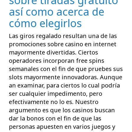
sobre tiradas gratuito
así­ como acerca de
cómo elegirlos
Las giros regalado resultan una de las
promociones sobre casino en internet
mayormente divertidas. Ciertos
operadores incorporan free spins
semanales con el fin de que pruebes sus
slots mayormente innovadoras. Aunque
an examinar, para ciertos lo cual podría
ser cualquier impedimento, pero
efectivamente no lo es. Nuestro
argumento es que los casinos buscan
dar la bonos con el fin de que las
personas apuesten en varios juegos y