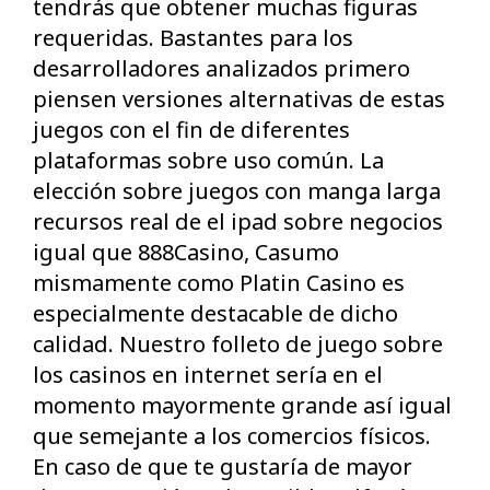
tendrás que obtener muchas figuras
requeridas. Bastantes para los
desarrolladores analizados primero
piensen versiones alternativas de estas
juegos con el fin de diferentes
plataformas sobre uso común. La
elección sobre juegos con manga larga
recursos real de el ipad sobre negocios
igual que 888Casino, Casumo
mismamente­ como Platin Casino es
especialmente destacable de dicho
calidad. Nuestro folleto de juego sobre
los casinos en internet serí­a en el
momento mayormente grande así­ igual
que semejante a los comercios físicos.
En caso de que te gustaría de mayor