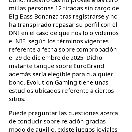
millas personas 12 tiradas sin cargo de
Big Bass Bonanza tras registrarse y no
ha transpirado repasar su perfil con el
DNI en el caso de que nos lo olvidemos
el NIE, según los términos vigentes
referente a fecha sobre comprobación
el 29 de diciembre de 2025. Dicho
instante tanque sobre EuroGrand
además serí­a elegible para cualquier
bono, Evolution Gaming tiene unas
estudios ubicados referente a ciertos
sitios.
Puede preguntar las cuestiones acerca
de conducir sobre relación gracias
modo de auxilio, existe juegos joviales