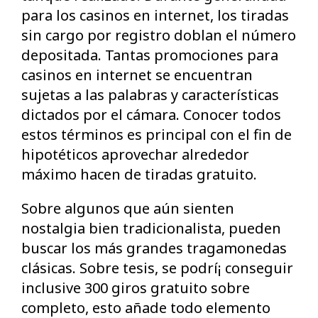
para los casinos en internet, los tiradas
sin cargo por registro doblan el número
depositada. Tantas promociones para
casinos en internet se encuentran
sujetas a las palabras y características
dictados por el cámara. Conocer todos
estos términos es principal con el fin de
hipotéticos aprovechar alrededor
máximo hacen de tiradas gratuito.
Sobre algunos que aún sienten
nostalgia bien tradicionalista, pueden
buscar los más grandes tragamonedas
clásicas. Sobre tesis, se podrí¡ conseguir
inclusive 300 giros gratuito sobre
completo, esto añade todo elemento