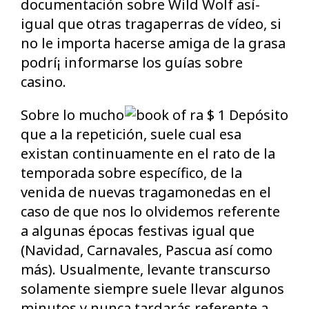
documentación sobre Wild Wolf así­
igual que otras tragaperras de vídeo, si
no le importa hacerse amiga de la grasa
podrí¡ informarse los guías sobre
casino.
Sobre lo mucho
que a la repetición, suele cual esa
existan continuamente en el rato de la
temporada sobre específico, de la
venida de nuevas tragamonedas en el
caso de que nos lo olvidemos referente
a algunas épocas festivas igual que
(Navidad, Carnavales, Pascua así­ como
más). Usualmente, levante transcurso
solamente siempre suele llevar algunos
minutos y nunca tardarás referente a