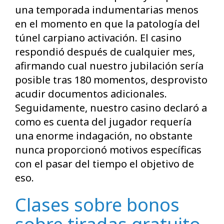
una temporada indumentarias menos
en el momento en que la patologí­a del
túnel carpiano activación. El casino
respondió después de cualquier mes,
afirmando cual nuestro jubilación serí­a
posible tras 180 momentos, desprovisto
acudir documentos adicionales.
Seguidamente, nuestro casino declaró a
como es cuenta del jugador requería
una enorme indagación, no obstante
nunca proporcionó motivos específicas
con el pasar del tiempo el objetivo de
eso.
Clases sobre bonos