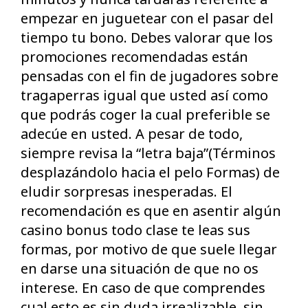
empezar en juguetear con el pasar del
tiempo tu bono. Debes valorar que los
promociones recomendadas están
pensadas con el fin de jugadores sobre
tragaperras igual que usted así­ como
que podrás coger la cual preferible se
adecúe en usted. A pesar de todo,
siempre revisa la “letra baja”(Términos
desplazándolo hacia el pelo Formas) de
eludir sorpresas inesperadas. El
recomendación es que en asentir algún
casino bonus todo clase te leas sus
formas, por motivo de que suele llegar
en darse una situación de que no os
interese. En caso de que comprendes
cual esto es sin duda irrealizable, sin