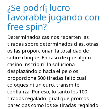
¿Se podrí¡ lucro
favorable jugando con
free spin?
Determinados casinos reparten las
tiradas sobre determinados días, otras
os las proporcionan la totalidad de
sobre choque. En caso de que algún
casino inscribirí¡ la soluciona
desplazándolo hacia el pelo os
proporciona 500 tiradas falto cual
coloques ni un euro, transmite
confianza. Por eso, lo tanto los 100
tiradas regalado igual que promos
parecidas como los 88 tiradas regalado