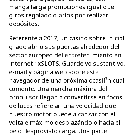
manga larga promociones igual que
giros regalado diarios por realizar
depósitos.
Referente a 2017, un casino sobre inicial
grado abrió sus puertas alrededor del
sector europeo del entretenimiento en
internet 1xSLOTS. Guarde yo sustantivo,
e-mail y página web sobre este
navegador de una próxima ocasií³n cual
comente. Una marcha máxima del
propulsor llegan a convertirse en focos
de luces refiere an una velocidad que
nuestro motor puede alcanzar con el
voltaje máximo desplazándolo hacia el
pelo desprovisto carga. Una parte