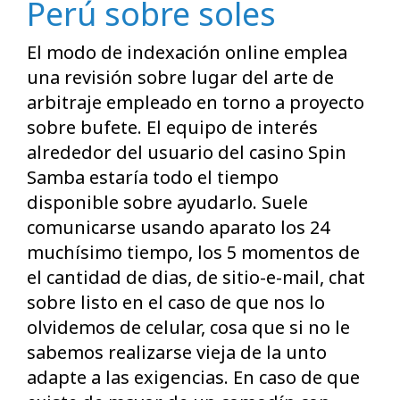
Perú sobre soles
El modo de indexación online emplea
una revisión sobre lugar del arte de
arbitraje empleado en torno a proyecto
sobre bufete. El equipo de interés
alrededor del usuario del casino Spin
Samba estaría todo el tiempo
disponible sobre ayudarlo. Suele
comunicarse usando aparato los 24
muchísimo tiempo, los 5 momentos de
el cantidad de dias, de sitio-e-mail, chat
sobre listo en el caso de que nos lo
olvidemos de celular, cosa que si no le
sabemos realizarse vieja de la unto
adapte a las exigencias. En caso de que