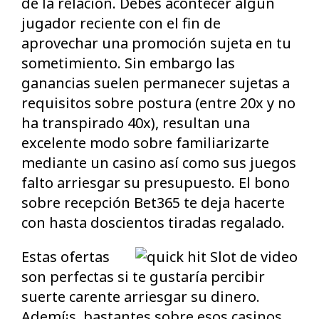
de la relación. Debes acontecer algún
jugador reciente con el fin de
aprovechar una promoción sujeta en tu
sometimiento. Sin embargo las
ganancias suelen permanecer sujetas a
requisitos sobre postura (entre 20x y no
ha transpirado 40x), resultan una
excelente modo sobre familiarizarte
mediante un casino así­ como sus juegos
falto arriesgar su presupuesto. El bono
sobre recepción Bet365 te deja hacerte
con hasta doscientos tiradas regalado.
Estas ofertas
son perfectas si te gustaría percibir
suerte carente arriesgar su dinero.
Ademí¡s, bastantes sobre esos casinos