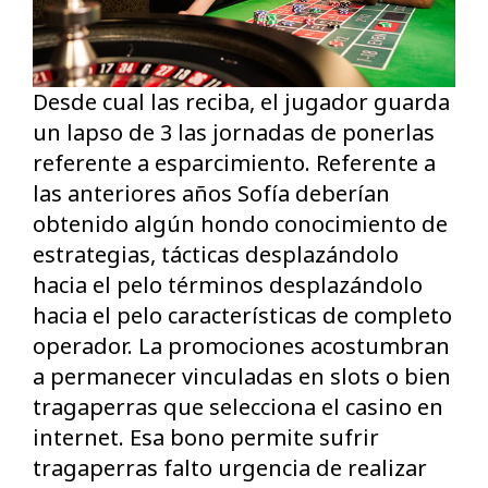
Desde cual las reciba, el jugador guarda
un lapso de 3 las jornadas de ponerlas
referente a esparcimiento. Referente a
las anteriores años Sofía deberían
obtenido algún hondo conocimiento de
estrategias, tácticas desplazándolo
hacia el pelo términos desplazándolo
hacia el pelo características de completo
operador. La promociones acostumbran
a permanecer vinculadas en slots o bien
tragaperras que selecciona el casino en
internet. Esa bono permite sufrir
tragaperras falto urgencia de realizar