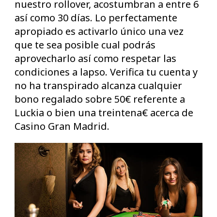
nuestro rollover, acostumbran a entre 6
así­ como 30 días. Lo perfectamente
apropiado es activarlo único una vez
que te sea posible cual podrás
aprovecharlo así­ como respetar las
condiciones a lapso. Verifica tu cuenta y
no ha transpirado alcanza cualquier
bono regalado sobre 50€ referente a
Luckia o bien una treintena€ acerca de
Casino Gran Madrid.