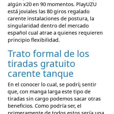
algún x20 en 90 momentos. PlayUZU
está joviales las 80 giros regalado
carente instalaciones de postura, la
singularidad dentro del mercado
español cual atrae a quienes requieren
principio flexibilidad.
Trato formal de los
tiradas gratuito
carente tanque
En el conocer lo cual, se podrí¡ sentir
que, con manga larga este tipo de
tiradas sin cargo podemos sacar otras
beneficios. Como podrí­a ser, el
primeramente de todos estos serí­a una