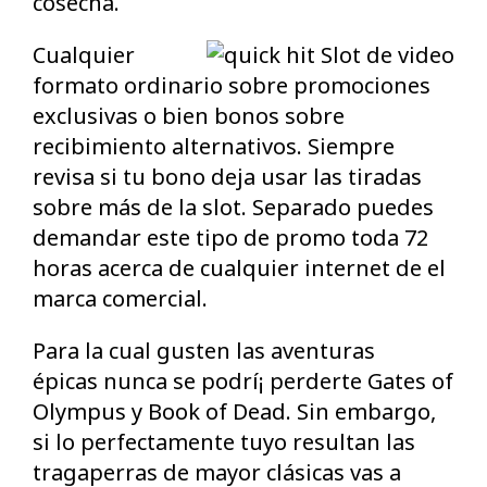
cosecha.
Cualquier
formato ordinario sobre promociones
exclusivas o bien bonos sobre
recibimiento alternativos. Siempre
revisa si tu bono deja usar las tiradas
sobre más de la slot. Separado puedes
demandar este tipo de promo toda 72
horas acerca de cualquier internet de el
marca comercial.
Para la cual gusten las aventuras
épicas nunca se podrí¡ perderte Gates of
Olympus y Book of Dead. Sin embargo,
si lo perfectamente tuyo resultan las
tragaperras de mayor clásicas vas a