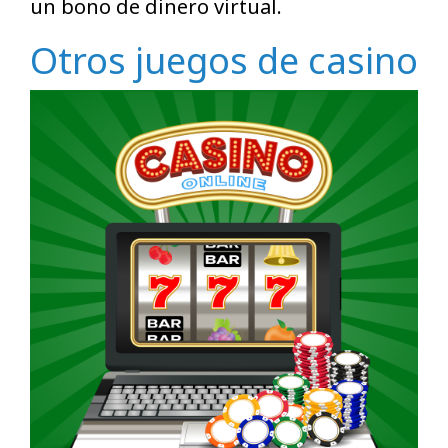
un bono de dinero virtual.
Otros juegos de casino