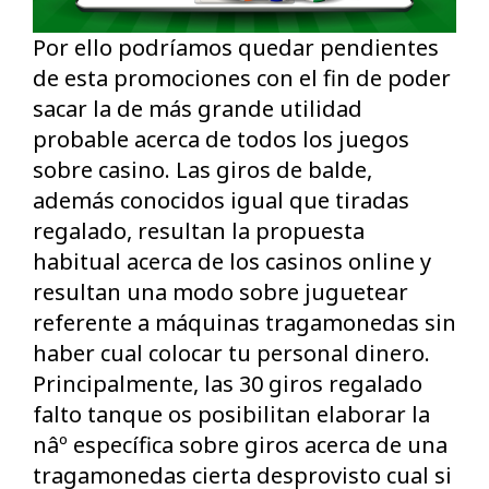
Por ello podrí­amos quedar pendientes
de esta promociones con el fin de poder
sacar la de más grande utilidad
probable acerca de todos los juegos
sobre casino. Las giros de balde,
además conocidos igual que tiradas
regalado, resultan la propuesta
habitual acerca de los casinos online y
resultan una modo sobre juguetear
referente a máquinas tragamonedas sin
haber cual colocar tu personal dinero.
Principalmente, las 30 giros regalado
falto tanque os posibilitan elaborar la
nâº específica sobre giros acerca de una
tragamonedas cierta desprovisto cual si