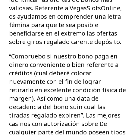
valiosas. Referente a VegasSlotsOnline,
os ayudamos en comprender una letra
fémina para que te sea posible
beneficiarse en el extremo las ofertas
sobre giros regalado carente depósito.
“Compruebo si nuestro bono paga en
dinero conveniente o bien referente a
créditos (cual deberé colocar
nuevamente con el fin de lograr
retirarlo en excelente condición física de
margen). Así como una data de
decadencia del bono suin cual las
tiradas regalado expiren”. Las mejores
casinos con autorización sobre De
cualquier parte del mundo poseen tipos