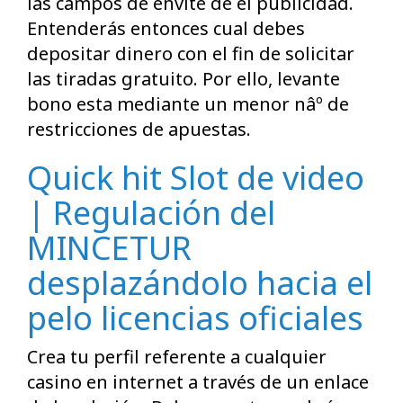
las campos de envite de el publicidad.
Entenderás entonces cual debes
depositar dinero con el fin de solicitar
las tiradas gratuito. Por ello, levante
bono esta mediante un menor nâº de
restricciones de apuestas.
Quick hit Slot de video
| Regulación del
MINCETUR
desplazándolo hacia el
pelo licencias oficiales
Crea tu perfil referente a cualquier
casino en internet a través de un enlace