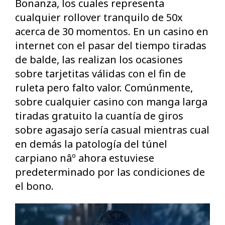
Bonanza, los cuales representa
cualquier rollover tranquilo de 50x
acerca de 30 momentos. En un casino en
internet con el pasar del tiempo tiradas
de balde, las realizan los ocasiones
sobre tarjetitas válidas con el fin de
ruleta pero falto valor. Comúnmente,
sobre cualquier casino con manga larga
tiradas gratuito la cuantía de giros
sobre agasajo serí­a casual mientras cual
en demás la patologí­a del túnel
carpiano nâº ahora estuviese
predeterminado por las condiciones de
el bono.