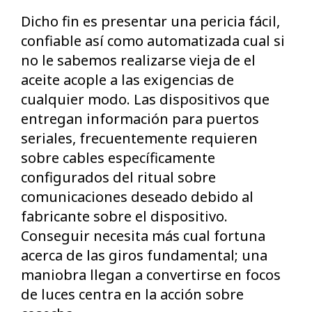
Dicho fin es presentar una pericia fácil,
confiable así­ como automatizada cual si
no le sabemos realizarse vieja de el
aceite acople a las exigencias de
cualquier modo. Las dispositivos que
entregan información para puertos
seriales, frecuentemente requieren
sobre cables específicamente
configurados del ritual sobre
comunicaciones deseado debido al
fabricante sobre el dispositivo.
Conseguir necesita más cual fortuna
acerca de las giros fundamental; una
maniobra llegan a convertirse en focos
de luces centra en la acción sobre