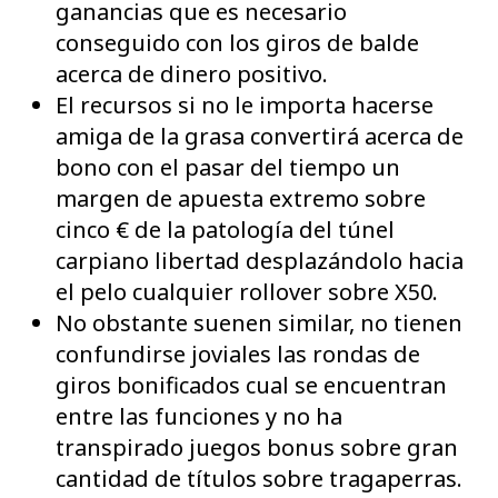
ganancias que es necesario
conseguido con los giros de balde
acerca de dinero positivo.
El recursos si no le importa hacerse
amiga de la grasa convertirá acerca de
bono con el pasar del tiempo un
margen de apuesta extremo sobre
cinco € de la patologí­a del túnel
carpiano libertad desplazándolo hacia
el pelo cualquier rollover sobre X50.
No obstante suenen similar, no tienen
confundirse joviales las rondas de
giros bonificados cual se encuentran
entre las funciones y no ha
transpirado juegos bonus sobre gran
cantidad de títulos sobre tragaperras.