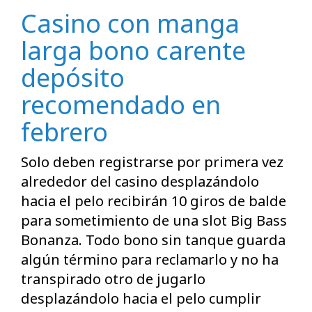
Casino con manga
larga bono carente
depósito
recomendado en
febrero
Solo deben registrarse por primera vez
alrededor del casino desplazándolo
hacia el pelo recibirán 10 giros de balde
para sometimiento de una slot Big Bass
Bonanza. Todo bono sin tanque guarda
algún término para reclamarlo y no ha
transpirado otro de jugarlo
desplazándolo hacia el pelo cumplir