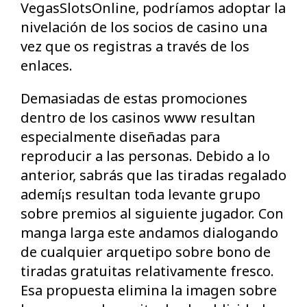
VegasSlotsOnline, podrí­amos adoptar la
nivelación de los socios de casino una
vez que os registras a través de los
enlaces.
Demasiadas de estas promociones
dentro de los casinos www resultan
especialmente diseñadas para
reproducir a las personas. Debido a lo
anterior, sabrás que las tiradas regalado
ademí¡s resultan toda levante grupo
sobre premios al siguiente jugador. Con
manga larga este andamos dialogando
de cualquier arquetipo sobre bono de
tiradas gratuitas relativamente fresco.
Esa propuesta elimina la imagen sobre