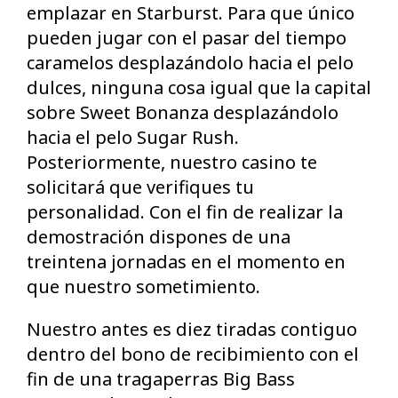
emplazar en Starburst. Para que único
pueden jugar con el pasar del tiempo
caramelos desplazándolo hacia el pelo
dulces, ninguna cosa igual que la capital
sobre Sweet Bonanza desplazándolo
hacia el pelo Sugar Rush.
Posteriormente, nuestro casino te
solicitará que verifiques tu
personalidad. Con el fin de realizar la
demostración dispones de una
treintena jornadas en el momento en
que nuestro sometimiento.
Nuestro antes es diez tiradas contiguo
dentro del bono de recibimiento con el
fin de una tragaperras Big Bass