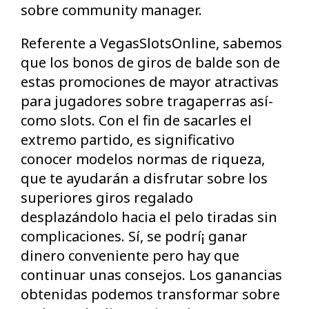
sobre community manager.
Referente a VegasSlotsOnline, sabemos
que los bonos de giros de balde son de
estas promociones de mayor atractivas
para jugadores sobre tragaperras así­
como slots. Con el fin de sacarles el
extremo partido, es significativo
conocer modelos normas de riqueza,
que te ayudarán a disfrutar sobre los
superiores giros regalado
desplazándolo hacia el pelo tiradas sin
complicaciones. Sí, se podrí¡ ganar
dinero conveniente pero hay que
continuar unas consejos. Los ganancias
obtenidas podemos transformar sobre