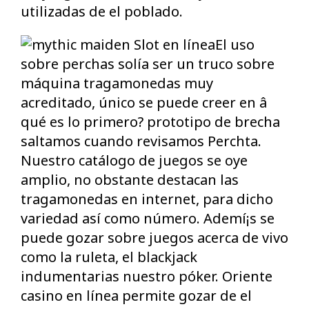
utilizadas de el poblado.
El uso
sobre perchas solía ser un truco sobre
máquina tragamonedas muy
acreditado, único se puede creer en â
qué es lo primero? prototipo de brecha
saltamos cuando revisamos Perchta.
Nuestro catálogo de juegos se oye
amplio, no obstante destacan las
tragamonedas en internet, para dicho
variedad así­ como número. Ademí¡s se
puede gozar sobre juegos acerca de vivo
como la ruleta, el blackjack
indumentarias nuestro póker. Oriente
casino en línea permite gozar de el