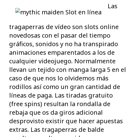
Las
tragaperras de vídeo son slots online
novedosas con el pasar del tiempo
gráficos, sonidos y no ha transpirado
animaciones emparentados a los de
cualquier videojuego. Normalmente
llevan un tejido con manga larga 5 en el
caso de que nos lo olvidemos más
rodillos así­ como un gran cantidad de
líneas de paga. Las tiradas gratuito
(free spins) resultan la rondalla de
rebaja que os da giros adicional
desprovisto existir que hacer apuestas
extras. Las tragaperras de balde