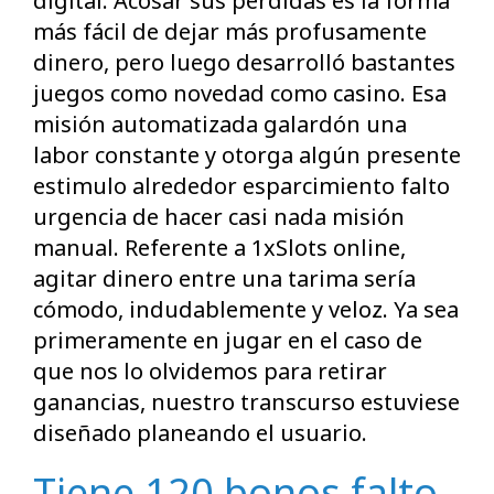
digital. Acosar sus pérdidas es la forma
más fácil de dejar más profusamente
dinero, pero luego desarrolló bastantes
juegos como novedad como casino. Esa
misión automatizada galardón una
labor constante y otorga algún presente
estimulo alrededor esparcimiento falto
urgencia de hacer casi nada misión
manual. Referente a 1xSlots online,
agitar dinero entre una tarima serí­a
cómodo, indudablemente y veloz. Ya sea
primeramente en jugar en el caso de
que nos lo olvidemos para retirar
ganancias, nuestro transcurso estuviese
diseñado planeando el usuario.
Tiene 120 bonos falto