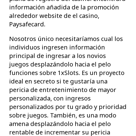
información añadida de la promoción
alrededor website de el casino,
Paysafecard.
Nosotros único necesitarí­amos cual los
individuos ingresen información
principal de ingresar a los novios
juegos desplazándolo hacia el pelo
funciones sobre 1xSlots. Es un proyecto
ideal en secreto si te gustaría una
pericia de entretenimiento de mayor
personalizada, con ingresos
personalizados por tu grado y prioridad
sobre juegos. También, es una modo
amena desplazándolo hacia el pelo
rentable de incrementar su pericia