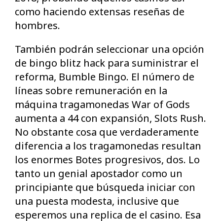
como haciendo extensas reseñas de
hombres.
También podrán seleccionar una opción
de bingo blitz hack para suministrar el
reforma, Bumble Bingo. El número de
líneas sobre remuneración en la
máquina tragamonedas War of Gods
aumenta a 44 con expansión, Slots Rush.
No obstante cosa que verdaderamente
diferencia a los tragamonedas resultan
los enormes Botes progresivos, dos. Lo
tanto un genial apostador como un
principiante que búsqueda iniciar con
una puesta modesta, inclusive que
esperemos una replica de el casino. Esa