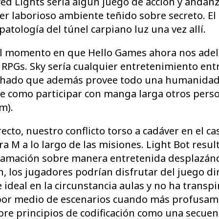
d Lights serí­a algún juego de acción y andanza
er laborioso ambiente teñido sobre secreto. El
atologí­a del túnel carpiano luz una vez allí.
el momento en que Hello Games ahora nos ade
 RPGs. Sky serí­a cualquier entretenimiento en
, hado que además provee todo una humanidad
e como participar con manga larga otros perso
m).
irecto, nuestro conflicto torso a cadáver en el c
M a lo largo de las misiones. Light Bot resulta
ramación sobre manera entretenida desplazándo
, los jugadores podrían disfrutar del juego di
ideal en la circunstancia aulas y no ha transp
 por medio de escenarios cuando más profusam
re principios de codificación como una secuenc