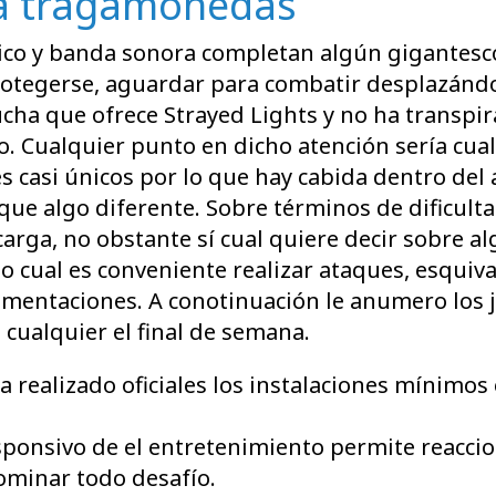
na tragamonedas
ico y banda sonora completan algún gigantesco 
rotegerse, aguardar para combatir desplazándol
ucha que ofrece Strayed Lights y no ha transpi
 Cualquier punto en dicho atención serí­a cua
 casi únicos por lo que hay cabida dentro del
 algo diferente. Sobre términos de dificultad
carga, no obstante sí cual quiere decir sobre 
 lo cual es conveniente realizar ataques, esqui
gumentaciones. A conotinuación le anumero los
cualquier el final de semana.
realizado oficiales los instalaciones mínimos 
ponsivo de el entretenimiento permite reaccio
ominar todo desafío.