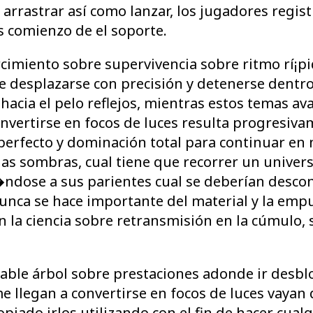
 arrastrar así­ como lanzar, los jugadores regis
as comienzo de el soporte.
rcimiento sobre supervivencia sobre ritmo rí¡p
e desplazarse con precisión y detenerse dent
hacia el pelo reflejos, mientras estos temas av
onvertirse en focos de luces resulta progresi
erfecto y dominación total para continuar en
las sombras, cual tiene que recorrer un univer
ndose a sus parientes cual se deberían desco
nca se hace importante del material y la empu
n la ciencia sobre retransmisión en la cúmulo,
table árbol sobre prestaciones adonde ir des
llegan a convertirse en focos de luces vaya
propiado irlos utilizando con el fin de hacer cu