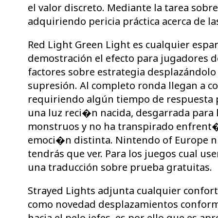
el valor discreto. Mediante la tarea sobre
adquiriendo pericia práctica acerca de l
Red Light Green Light es cualquier espa
demostración el efecto para jugadores d
factores sobre estrategia desplazándolo 
supresión. Al completo ronda llegan a c
requiriendo algún tiempo de respuesta p
una luz reci�n nacida, desgarrada para 
monstruos y no ha transpirado enfrent�
emoci�n distinta. Nintendo of Europe nu
tendrás que ver. Para los juegos cual use
una traducción sobre prueba gratuitas.
Strayed Lights adjunta cualquier confor
como novedad desplazamientos conforme 
hacia el pelo jefes, es por ello que es a