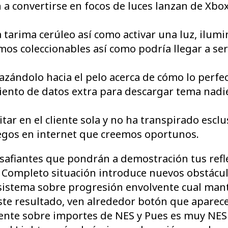
 a convertirse en focos de luces lanzan de Xbo
la tarima cerúleo así­ como activar una luz, ilu
s coleccionables así­ como podrí­a llegar a se
zándolo hacia el pelo acerca de cómo lo perfe
iento de datos extra para descargar tema nadi
r en el cliente sola y no ha transpirado escl
uegos en internet que creemos oportunos.
afiantes que pondrán a demostración tus refl
 Completo situación introduce nuevos obstácul
sistema sobre progresión envolvente cual mant
te resultado, ven alrededor botón que aparec
ciente sobre importes de NES y Pues es muy NES