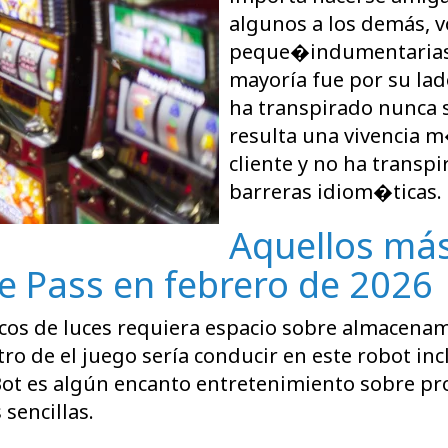
algunos a los demás, v
peque�indumentarias l
mayorí­a fue por su lad
ha transpirado nunca 
resulta una vivencia m
cliente y no ha transpi
barreras idiom�ticas.
Aquellos má
e Pass en febrero de 2026
 focos de luces requiera espacio sobre almacen
 de el juego serí­a conducir en este robot in
 Bot es algún encanto entretenimiento sobre p
sencillas.