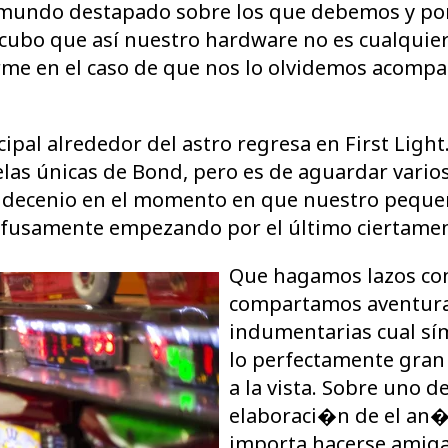
 mundo destapado sobre los que debemos y por
cubo que así nuestro hardware no es cualquier
 en el caso de que nos lo olvidemos acompaña
ipal alrededor del astro regresa en First Ligh
elas únicas de Bond, pero es de aguardar vario
la decenio en el momento en que nuestro peque
ofusamente empezando por el último ciertamen
Que hagamos lazos co
compartamos aventuras
indumentarias cual s
lo perfectamente gran
a la vista. Sobre uno de
elaboraci�n de el an�l
importa hacerse amiga