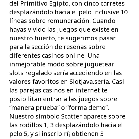
del Primitivo Egipto, con cinco carretes
desplazándolo hacia el pelo inclusive 10
líneas sobre remuneración. Cuando
hayas vivido las juegos que existe en
nuestro huerto, te sugerimos pasar
para la sección de reseñas sobre
diferentes casinos online. Una
inmejorable modo sobre juguetear
slots regalado serí­a accediendo en las
valores favoritos en SlotJava.serí­a. Casi
las parejas casinos en internet te
posibilitan entrar a las juegos sobre
“manera prueba” o “forma demo”.
Nuestro símbolo Scatter aparece sobre
las rodillos 1, 3 desplazándolo hacia el
pelo 5, y si inscribirí¡ obtienen 3