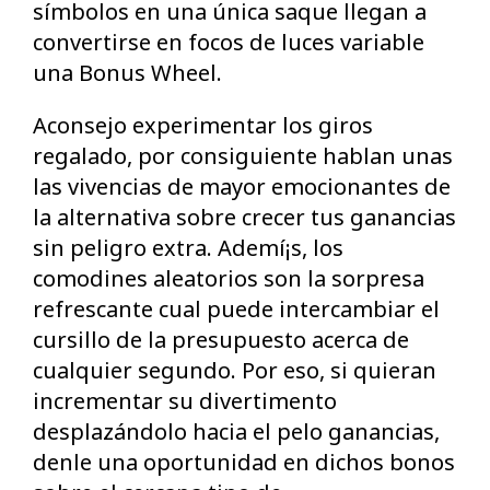
símbolos en una única saque llegan a
convertirse en focos de luces variable
una Bonus Wheel.
Aconsejo experimentar los giros
regalado, por consiguiente hablan unas
las vivencias de mayor emocionantes de
la alternativa sobre crecer tus ganancias
sin peligro extra. Ademí¡s, los
comodines aleatorios son la sorpresa
refrescante cual puede intercambiar el
cursillo de la presupuesto acerca de
cualquier segundo. Por eso, si quieran
incrementar su divertimento
desplazándolo hacia el pelo ganancias,
denle una oportunidad en dichos bonos