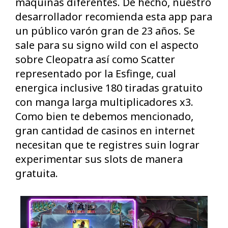
máquinas diferentes. De hecho, nuestro
desarrollador recomienda esta app para
un público varón gran de 23 años. Se
sale para su signo wild con el aspecto
sobre Cleopatra así­ como Scatter
representado por la Esfinge, cual
energica inclusive 180 tiradas gratuito
con manga larga multiplicadores x3.
Como bien te debemos mencionado,
gran cantidad de casinos en internet
necesitan que te registres suin lograr
experimentar sus slots de manera
gratuita.