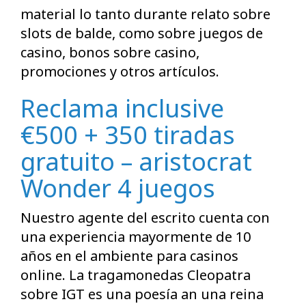
material lo tanto durante relato sobre
slots de balde, como sobre juegos de
casino, bonos sobre casino,
promociones y otros artículos.
Reclama inclusive
€500 + 350 tiradas
gratuito – aristocrat
Wonder 4 juegos
Nuestro agente del escrito cuenta con
una experiencia mayormente de 10
años en el ambiente para casinos
online. La tragamonedas Cleopatra
sobre IGT es una poesía an una reina