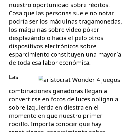
nuestro oportunidad sobre réditos.
Cosa que las personas suele no notar
podrí­a ser los máquinas tragamonedas,
los máquinas sobre video póker
desplazándolo hacia el pelo otros
dispositivos electrónicos sobre
esparcimiento constituyen una mayoría
de toda esa labor económica.
Las
combinaciones ganadoras llegan a
convertirse en focos de luces obligan a
sobre izquierda en diestra en el
momento en que nuestro primer
rodillo. Importa conocer que hay