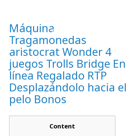
PMBA 2023
Annual
Máquina
Conference
Tragamonedas
aristocrat Wonder 4
juegos Trolls Bridge En
línea Regalado RTP
Desplazándolo hacia el
pelo Bonos
Content