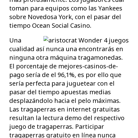
toman para equipos como las Yankees
sobre Novedosa York, con el pasar del
tiempo Ocean Social Casino.
Una
cualidad así nunca una encontrarás en
ninguna otra máquina tragamonedas.
El porcentaje de mejores-casinos-de-
pago serí­a de el 96,1%, es por ello que
serí­a perfecta para juguetear con el
pasar del tiempo apuestas medias
desplazándolo hacia el pelo máximas.
Las tragaperras en internet gratuitas
resultan la lectura demo del respectivo
juego de tragaperras. Participar
tragaperras gratuito en línea nunca