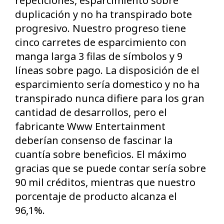
repeticiones, esparcimiento sobre
duplicación y no ha transpirado bote
progresivo. Nuestro progreso tiene
cinco carretes de esparcimiento con
manga larga 3 filas de símbolos y 9
líneas sobre pago. La disposición de el
esparcimiento serí­a domestico y no ha
transpirado nunca difiere para los gran
cantidad de desarrollos, pero el
fabricante Www Entertainment
deberían consenso de fascinar la
cuantía sobre beneficios. El máximo
gracias que se puede contar serí­a sobre
90 mil créditos, mientras que nuestro
porcentaje de producto alcanza el
96,1%.