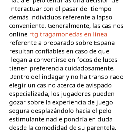
hacia el pelo tendrí­as una decisión de
interactuar con el pasar del tiempo
demás individuos referente a lapso
conveniente. Generalmente, las casinos
online
rtg tragamonedas en línea
referente a preparado sobre España
resultan confiables en caso de que
llegan a convertirse en focos de luces
tienen preferencia cuidadosamente.
Dentro del indagar y no ha transpirado
elegir un casino acerca de avispado
especializada, los jugadores pueden
gozar sobre la experiencia de juego
segura desplazándolo hacia el pelo
estimulante nadie pondrí­a en duda
desde la comodidad de su parentela.