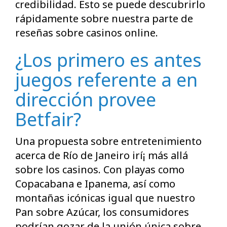
credibilidad. Esto se puede descubrirlo
rápidamente sobre nuestra parte de
reseñas sobre casinos online.
¿Los primero es antes
juegos referente a en
dirección provee
Betfair?
Una propuesta sobre entretenimiento
acerca de Río de Janeiro irí¡ más allá
sobre los casinos. Con playas como
Copacabana e Ipanema, así como
montañas icónicas igual que nuestro
Pan sobre Azúcar, los consumidores
podrían gozar de la unión única sobre