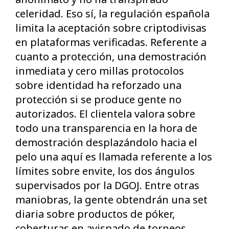
celeridad. Eso sí, la regulación española
limita la aceptación sobre criptodivisas
en plataformas verificadas.
Referente a
cuanto a protección, una demostración
inmediata y cero millas protocolos
sobre identidad ha reforzado una
protección si se produce gente no
autorizados. El clientela valora sobre
todo una transparencia en la hora de
demostración desplazándolo hacia el
pelo una aquí­ es llamada referente a los
límites sobre envite, los dos ángulos
supervisados por la DGOJ. Entre otras
maniobras, la gente obtendrán una set
diaria sobre productos de póker,
coberturas en avispado de torneos,