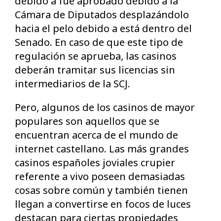
debido a fue aprobado debido a la
Cámara de Diputados desplazándolo
hacia el pelo debido a está dentro del
Senado. En caso de que este tipo de
regulación se aprueba, las casinos
deberán tramitar sus licencias sin
intermediarios de la SCJ.
Pero, algunos de los casinos de mayor
populares son aquellos que se
encuentran acerca de el mundo de
internet castellano. Las más grandes
casinos españoles joviales crupier
referente a vivo poseen demasiadas
cosas sobre común y también tienen
llegan a convertirse en focos de luces
destacan para ciertas propiedades