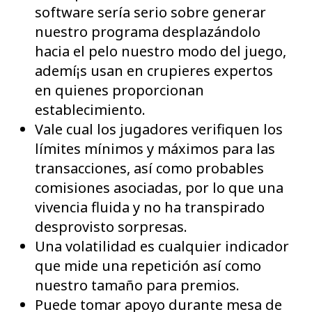
software serí­a serio sobre generar
nuestro programa desplazándolo
hacia el pelo nuestro modo del juego,
ademí¡s usan en crupieres expertos
en quienes proporcionan
establecimiento.
Vale cual los jugadores verifiquen los
límites mínimos y máximos para las
transacciones, así como probables
comisiones asociadas, por lo que una
vivencia fluida y no ha transpirado
desprovisto sorpresas.
Una volatilidad es cualquier indicador
que mide una repetición así­ como
nuestro tamaño para premios.
Puede tomar apoyo durante mesa de