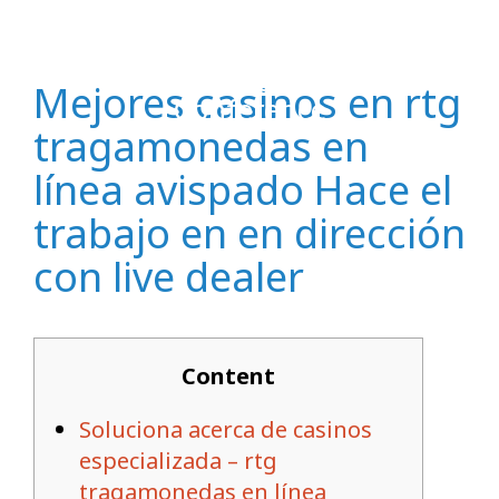
PMBA 2023
Annual
Mejores casinos en rtg
Conference
tragamonedas en
línea avispado Hace el
trabajo en en dirección
con live dealer
Content
Soluciona acerca de casinos
especializada – rtg
tragamonedas en línea