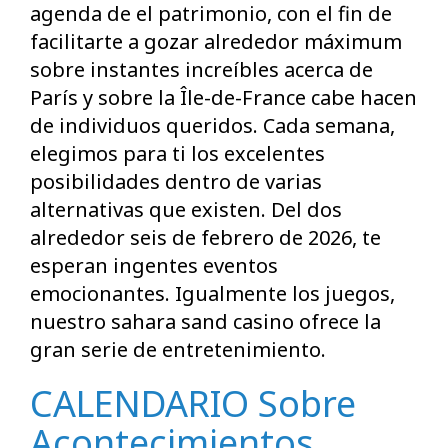
agenda de el patrimonio, con el fin de
facilitarte a gozar alrededor máximum
sobre instantes increíbles acerca de
París y sobre la Île-de-France cabe hacen
de individuos queridos. Cada semana,
elegimos para ti los excelentes
posibilidades dentro de varias
alternativas que existen. Del dos
alrededor seis de febrero de 2026, te
esperan ingentes eventos
emocionantes. Igualmente los juegos,
nuestro sahara sand casino ofrece la
gran serie de entretenimiento.
CALENDARIO Sobre
Acontecimientos