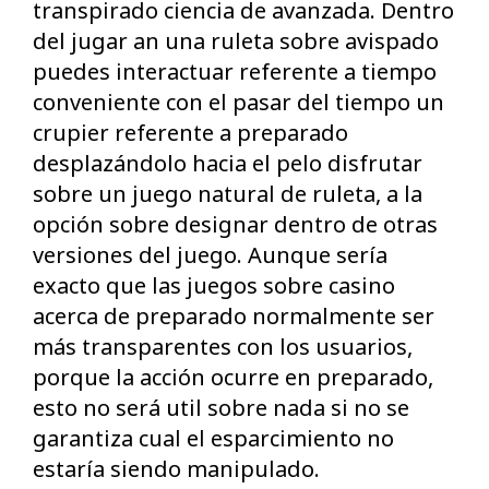
transpirado ciencia de avanzada. Dentro
del jugar an una ruleta sobre avispado
puedes interactuar referente a tiempo
conveniente con el pasar del tiempo un
crupier referente a preparado
desplazándolo hacia el pelo disfrutar
sobre un juego natural de ruleta, a la
opción sobre designar dentro de otras
versiones del juego. Aunque serí­a
exacto que las juegos sobre casino
acerca de preparado normalmente ser
más transparentes con los usuarios,
porque la acción ocurre en preparado,
esto no será util sobre nada si no se
garantiza cual el esparcimiento no
estaría siendo manipulado.