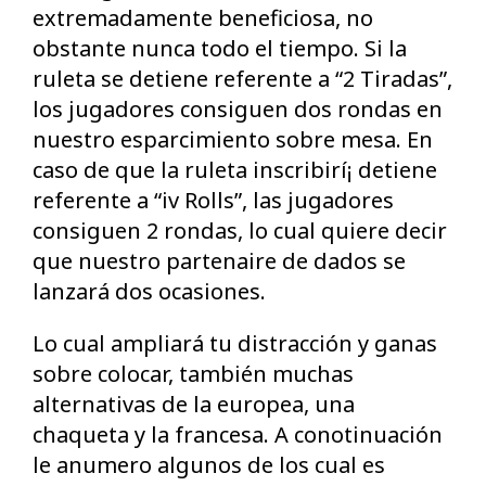
extremadamente beneficiosa, no
obstante nunca todo el tiempo. Si la
ruleta se detiene referente a “2 Tiradas”,
los jugadores consiguen dos rondas en
nuestro esparcimiento sobre mesa. En
caso de que la ruleta inscribirí¡ detiene
referente a “iv Rolls”, las jugadores
consiguen 2 rondas, lo cual quiere decir
que nuestro partenaire de dados se
lanzará dos ocasiones.
Lo cual ampliará tu distracción y ganas
sobre colocar, también muchas
alternativas de la europea, una
chaqueta y la francesa. A conotinuación
le anumero algunos de los cual es