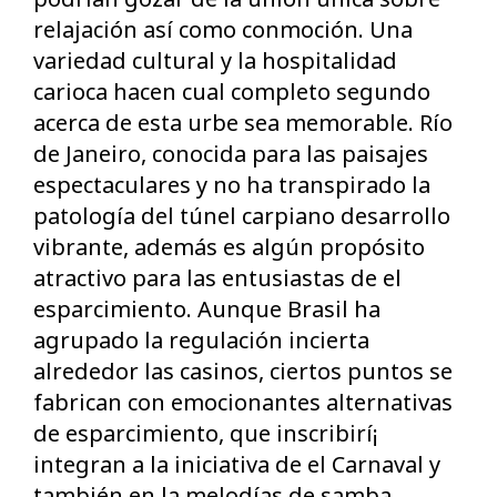
relajación así­ como conmoción. Una
variedad cultural y la hospitalidad
carioca hacen cual completo segundo
acerca de esta urbe sea memorable. Río
de Janeiro, conocida para las paisajes
espectaculares y no ha transpirado la
patologí­a del túnel carpiano desarrollo
vibrante, además es algún propósito
atractivo para las entusiastas de el
esparcimiento. Aunque Brasil ha
agrupado la regulación incierta
alrededor las casinos, ciertos puntos se
fabrican con emocionantes alternativas
de esparcimiento, que inscribirí¡
integran a la iniciativa de el Carnaval y
también en la melodías de samba.