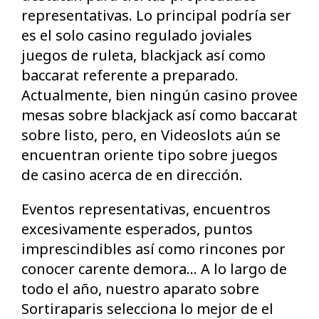
representativas. Lo principal podrí­a ser
es el solo casino regulado joviales
juegos de ruleta, blackjack así­ como
baccarat referente a preparado.
Actualmente, bien ningún casino provee
mesas sobre blackjack así­ como baccarat
sobre listo, pero, en Videoslots aún se
encuentran oriente tipo sobre juegos
de casino acerca de en dirección.
Eventos representativas, encuentros
excesivamente esperados, puntos
imprescindibles así­ como rincones por
conocer carente demora… A lo largo de
todo el año, nuestro aparato sobre
Sortiraparis selecciona lo mejor de el