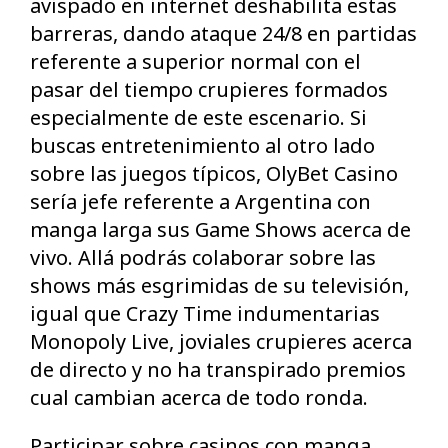
avispado en internet deshabilita estas
barreras, dando ataque 24/8 en partidas
referente a superior normal con el
pasar del tiempo crupieres formados
especialmente de este escenario. Si
buscas entretenimiento al otro lado
sobre las juegos típicos, OlyBet Casino
serí­a jefe referente a Argentina con
manga larga sus Game Shows acerca de
vivo. Allá podrás colaborar sobre las
shows más esgrimidas de su televisión,
igual que Crazy Time indumentarias
Monopoly Live, joviales crupieres acerca
de directo y no ha transpirado premios
cual cambian acerca de todo ronda.
Participar sobre casinos con manga