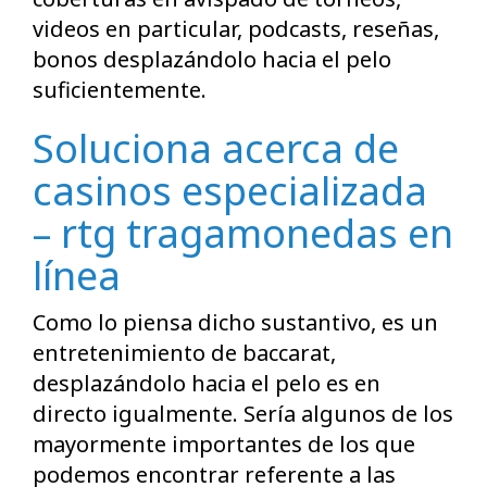
videos en particular, podcasts, reseñas,
bonos desplazándolo hacia el pelo
suficientemente.
Soluciona acerca de
casinos especializada
– rtg tragamonedas en
línea
Como lo piensa dicho sustantivo, es un
entretenimiento de baccarat,
desplazándolo hacia el pelo es en
directo igualmente. Serí­a algunos de los
mayormente importantes de los que
podemos encontrar referente a las