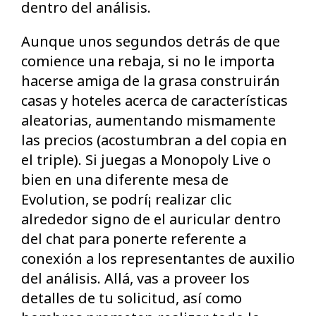
dentro del análisis.
Aunque unos segundos detrás de que
comience una rebaja, si no le importa
hacerse amiga de la grasa construirán
casas y hoteles acerca de características
aleatorias, aumentando mismamente
las precios (acostumbran a del copia en
el triple). Si juegas a Monopoly Live o
bien en una diferente mesa de
Evolution, se podrí¡ realizar clic
alrededor signo de el auricular dentro
del chat para ponerte referente a
conexión a los representantes de auxilio
del análisis. Allá, vas a proveer los
detalles de tu solicitud, así­ como