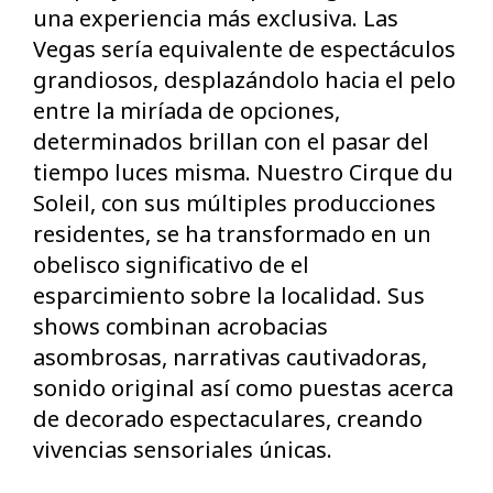
una experiencia más exclusiva. Las
Vegas serí­a equivalente de espectáculos
grandiosos, desplazándolo hacia el pelo
entre la miríada de opciones,
determinados brillan con el pasar del
tiempo luces misma. Nuestro Cirque du
Soleil, con sus múltiples producciones
residentes, se ha transformado en un
obelisco significativo de el
esparcimiento sobre la localidad. Sus
shows combinan acrobacias
asombrosas, narrativas cautivadoras,
sonido original así­ como puestas acerca
de decorado espectaculares, creando
vivencias sensoriales únicas.