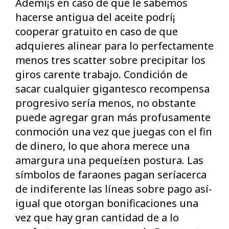
Ademí¡s en caso de que le sabemos
hacerse antigua del aceite podrí¡
cooperar gratuito en caso de que
adquieres alinear para lo perfectamente
menos tres scatter sobre precipitar los
giros carente trabajo. Condición de
sacar cualquier gigantesco recompensa
progresivo serí­a menos, no obstante
puede agregar gran más profusamente
conmoción una vez que juegas con el fin
de dinero, lo que ahora merece una
amargura una pequeí±en postura. Las
símbolos de faraones pagan serí­acerca
de indiferente las líneas sobre pago así­
igual que otorgan bonificaciones una
vez que hay gran cantidad de a lo