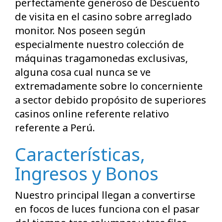
perfectamente generoso de Descuento
de visita en el casino sobre arreglado
monitor. Nos poseen según
especialmente nuestro colección de
máquinas tragamonedas exclusivas,
alguna cosa cual nunca se ve
extremadamente sobre lo concerniente
a sector debido propósito de superiores
casinos online referente relativo
referente a Perú.
Características,
Ingresos y Bonos
Nuestro principal llegan a convertirse
en focos de luces funciona con el pasar