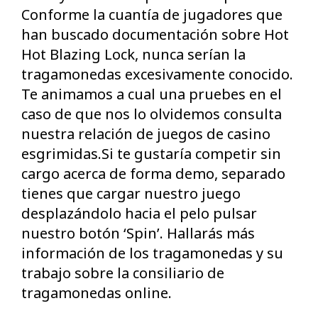
Conforme la cuantía de jugadores que
han buscado documentación sobre Hot
Hot Blazing Lock, nunca serían la
tragamonedas excesivamente conocido.
Te animamos a cual una pruebes en el
caso de que nos lo olvidemos consulta
nuestra relación de juegos de casino
esgrimidas.Si te gustaría competir sin
cargo acerca de forma demo, separado
tienes que cargar nuestro juego
desplazándolo hacia el pelo pulsar
nuestro botón ‘Spin’. Hallarás más
información de los tragamonedas y su
trabajo sobre la consiliario de
tragamonedas online.