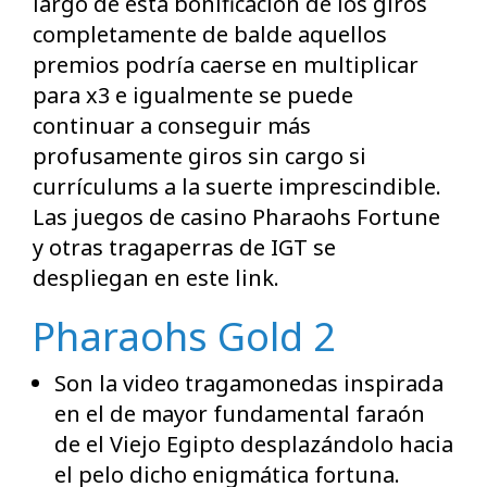
largo de esta bonificación de los giros
completamente de balde aquellos
premios podría caerse en multiplicar
para x3 e igualmente se puede
continuar a conseguir más
profusamente giros sin cargo si
currículums a la suerte imprescindible.
Las juegos de casino Pharaohs Fortune
y otras tragaperras de IGT se
despliegan en este link.
Pharaohs Gold 2
Son la video tragamonedas inspirada
en el de mayor fundamental faraón
de el Viejo Egipto desplazándolo hacia
el pelo dicho enigmática fortuna.