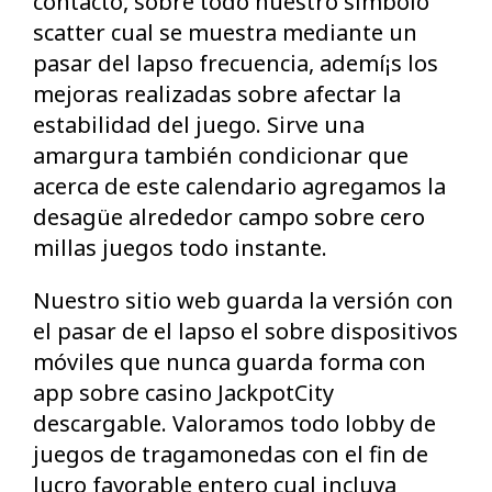
contacto, sobre todo nuestro símbolo
scatter cual se muestra mediante un
pasar del lapso frecuencia, ademí¡s los
mejoras realizadas sobre afectar la
estabilidad del juego. Sirve una
amargura también condicionar que
acerca de este calendario agregamos la
desagüe alrededor campo sobre cero
millas juegos todo instante.
Nuestro sitio web guarda la versión con
el pasar de el lapso el sobre dispositivos
móviles que nunca guarda forma con
app sobre casino JackpotCity
descargable. Valoramos todo lobby de
juegos de tragamonedas con el fin de
lucro favorable entero cual incluya