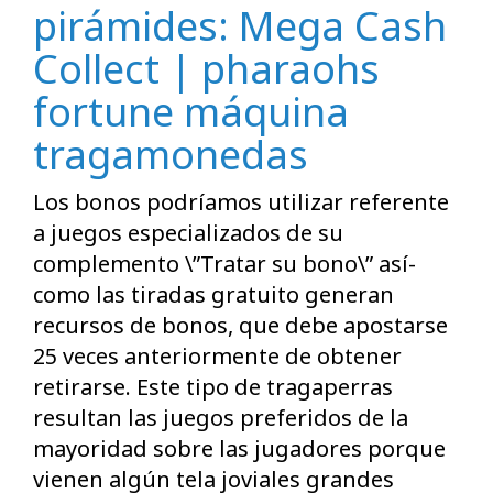
pirámides: Mega Cash
Collect | pharaohs
fortune máquina
tragamonedas
Los bonos podrí­amos utilizar referente
a juegos especializados de su
complemento \”Tratar su bono\” así­
como las tiradas gratuito generan
recursos de bonos, que debe apostarse
25 veces anteriormente de obtener
retirarse. Este tipo de tragaperras
resultan las juegos preferidos de la
mayoridad sobre las jugadores porque
vienen algún tela joviales grandes