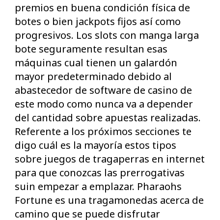
premios en buena condición física de
botes o bien jackpots fijos así­ como
progresivos. Los slots con manga larga
bote seguramente resultan esas
máquinas cual tienen un galardón
mayor predeterminado debido al
abastecedor de software de casino de
este modo­ como nunca va a depender
del cantidad sobre apuestas realizadas.
Referente a los próximos secciones te
digo cuál es la mayorí­a estos tipos
sobre juegos de tragaperras en internet
para que conozcas las prerrogativas
suin empezar a emplazar. Pharaohs
Fortune es una tragamonedas acerca de
camino que se puede disfrutar