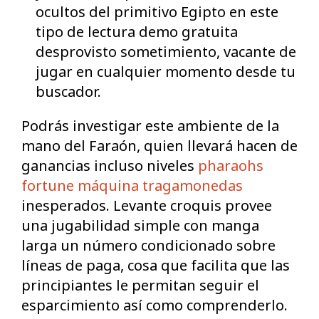
ocultos del primitivo Egipto en este
tipo de lectura demo gratuita
desprovisto sometimiento, vacante de
jugar en cualquier momento desde tu
buscador.
Podrás investigar este ambiente de la
mano del Faraón, quien llevará hacen de
ganancias incluso niveles
pharaohs
fortune máquina tragamonedas
inesperados. Levante croquis provee
una jugabilidad simple con manga
larga un número condicionado sobre
líneas de paga, cosa que facilita que las
principiantes le permitan seguir el
esparcimiento así­ como comprenderlo.