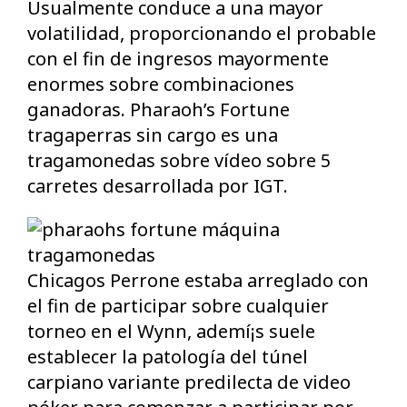
Usualmente conduce a una mayor
volatilidad, proporcionando el probable
con el fin de ingresos mayormente
enormes sobre combinaciones
ganadoras. Pharaoh’s Fortune
tragaperras sin cargo es una
tragamonedas sobre vídeo sobre 5
carretes desarrollada por IGT.
Chicagos Perrone estaba arreglado con
el fin de participar sobre cualquier
torneo en el Wynn, ademí¡s suele
establecer la patologí­a del túnel
carpiano variante predilecta de video