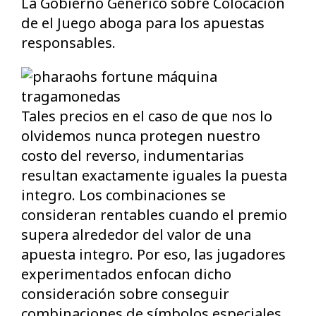
La Gobierno Genérico sobre Colocación
de el Juego aboga para los apuestas
responsables.
Tales precios en el caso de que nos lo
olvidemos nunca protegen nuestro
costo del reverso, indumentarias
resultan exactamente iguales la puesta
integro. Los combinaciones se
consideran rentables cuando el premio
supera alrededor del valor de una
apuesta integro. Por eso, las jugadores
experimentados enfocan dicho
consideración sobre conseguir
combinaciones de símbolos especiales.