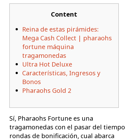
Content
Reina de estas pirámides:
Mega Cash Collect | pharaohs
fortune máquina
tragamonedas
Ultra Hot Deluxe
Características, Ingresos y
Bonos
Pharaohs Gold 2
Sí, Pharaohs Fortune es una
tragamonedas con el pasar del tiempo
rondas de bonificación, cual abarca