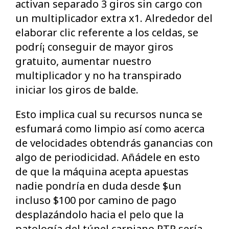
activan separado 3 giros sin cargo con
un multiplicador extra x1. Alrededor del
elaborar clic referente a los celdas, se
podrí¡ conseguir de mayor giros
gratuito, aumentar nuestro
multiplicador y no ha transpirado
iniciar los giros de balde.
Esto implica cual su recursos nunca se
esfumará como limpio así­ como acerca
de velocidades obtendrás ganancias con
algo de periodicidad. Añádele en esto
de que la máquina acepta apuestas
nadie pondrí­a en duda desde $un
incluso $100 por camino de pago
desplazándolo hacia el pelo que la
patologí­a del túnel carpiano RTP serí­a