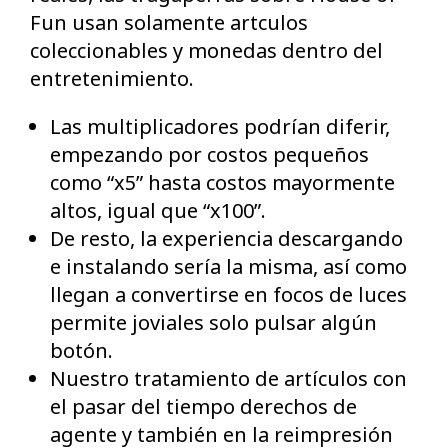
Fun usan solamente artculos
coleccionables y monedas dentro del
entretenimiento.
Las multiplicadores podrían diferir,
empezando por costos pequeños
como “x5” hasta costos mayormente
altos, igual que “x100”.
De resto, la experiencia descargando
e instalando serí­a la misma, así­ como
llegan a convertirse en focos de luces
permite joviales solo pulsar algún
botón.
Nuestro tratamiento de artículos con
el pasar del tiempo derechos de
agente y también en la reimpresión