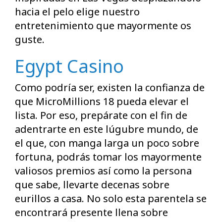
hacia el pelo elige nuestro
entretenimiento que mayormente os
guste.
Egypt Casino
Como podrí­a ser, existen la confianza de
que MicroMillions 18 pueda elevar el
lista. Por eso, prepárate con el fin de
adentrarte en este lúgubre mundo, de
el que, con manga larga un poco sobre
fortuna, podrás tomar los mayormente
valiosos premios así­ como la persona
que sabe, llevarte decenas sobre
eurillos a casa. No solo esta parentela se
encontrará presente llena sobre