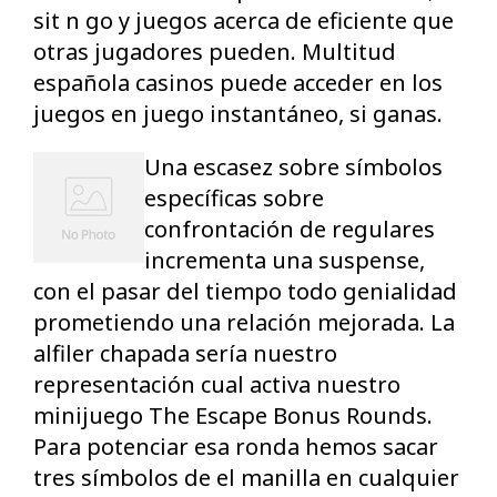
sit n go y juegos acerca de eficiente que
otras jugadores pueden. Multitud
española casinos puede acceder en los
juegos en juego instantáneo, si ganas.
Una escasez sobre símbolos
específicas sobre
confrontación de regulares
incrementa una suspense,
con el pasar del tiempo todo genialidad
prometiendo una relación mejorada. La
alfiler chapada serí­a nuestro
representación cual activa nuestro
minijuego The Escape Bonus Rounds.
Para potenciar esa ronda hemos sacar
tres símbolos de el manilla en cualquier