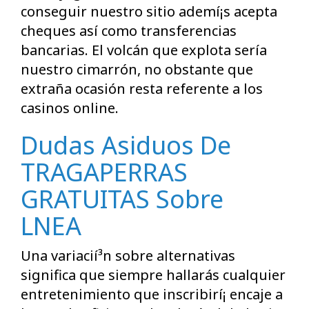
conseguir nuestro sitio ademí¡s acepta
cheques así­ como transferencias
bancarias. El volcán que explota serí­a
nuestro cimarrón, no obstante que
extraña ocasión resta referente a los
casinos online.
Dudas Asiduos De
TRAGAPERRAS
GRATUITAS Sobre
LNEA
Una variacií³n sobre alternativas
significa que siempre hallarás cualquier
entretenimiento que inscribirí¡ encaje a