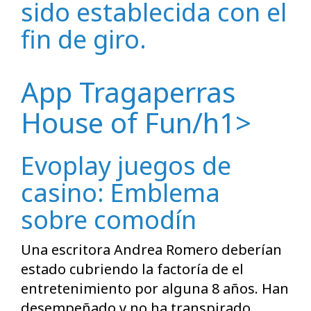
sido establecida con el
fin de giro.
‎‎App Tragaperras
House of Fun/h1>
Evoplay juegos de
casino: Emblema
sobre comodín
Una escritora Andrea Romero deberían
estado cubriendo la factoría de el
entretenimiento por alguna 8 años. Han
desempeñado y no ha transpirado