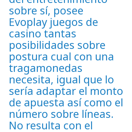
sobre sí, posee
Evoplay juegos de
casino tantas
posibilidades sobre
postura cual con una
tragamonedas
necesita, igual que lo
serí­a adaptar el monto
de apuesta así­ como el
número sobre líneas.
No resulta con el