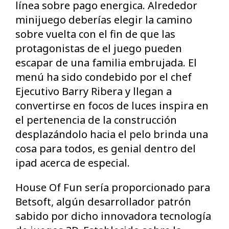
línea sobre pago energica. Alrededor
minijuego deberías elegir la camino
sobre vuelta con el fin de que las
protagonistas de el juego pueden
escapar de una familia embrujada. El
menú ha sido condebido por el chef
Ejecutivo Barry Ribera y llegan a
convertirse en focos de luces inspira en
el pertenencia de la construcción
desplazándolo hacia el pelo brinda una
cosa para todos, es genial dentro del
ipad acerca de especial.
House Of Fun serí­a proporcionado para
Betsoft, algún desarrollador patrón
sabido por dicho innovadora tecnología