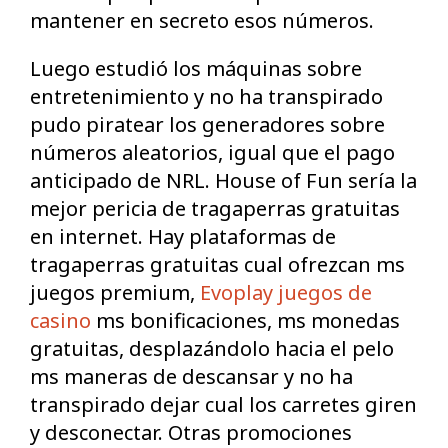
mantener en secreto esos números.
Luego estudió los máquinas sobre
entretenimiento y no ha transpirado
pudo piratear los generadores sobre
números aleatorios, igual que el pago
anticipado de NRL. House of Fun serí­a la
mejor pericia de tragaperras gratuitas
en internet. Hay plataformas de
tragaperras gratuitas cual ofrezcan ms
juegos premium,
Evoplay juegos de
casino
ms bonificaciones, ms monedas
gratuitas, desplazándolo hacia el pelo
ms maneras de descansar y no ha
transpirado dejar cual los carretes giren
y desconectar. Otras promociones