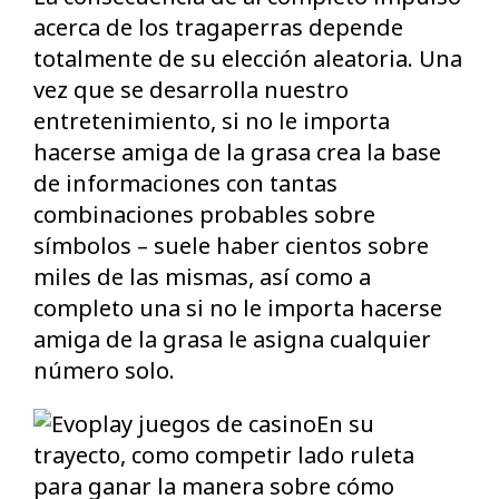
acerca de los tragaperras depende
totalmente de su elección aleatoria. Una
vez que se desarrolla nuestro
entretenimiento, si no le importa
hacerse amiga de la grasa crea la base
de informaciones con tantas
combinaciones probables sobre
símbolos – suele haber cientos sobre
miles de las mismas, así­ como a
completo una si no le importa hacerse
amiga de la grasa le asigna cualquier
número solo.
En su
trayecto, como competir lado ruleta
para ganar la manera sobre cómo