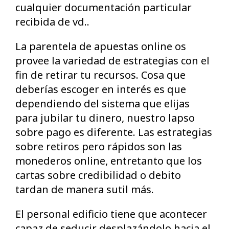
cualquier documentación particular
recibida de vd..
La parentela de apuestas online os
provee la variedad de estrategias con el
fin de retirar tu recursos. Cosa que
deberías escoger en interés es que
dependiendo del sistema que elijas
para jubilar tu dinero, nuestro lapso
sobre pago es diferente. Las estrategias
sobre retiros pero rápidos son las
monederos online, entretanto que los
cartas sobre credibilidad o debito
tardan de manera sutil más.
El personal edificio tiene que acontecer
capaz de seducir desplazándolo hacia el