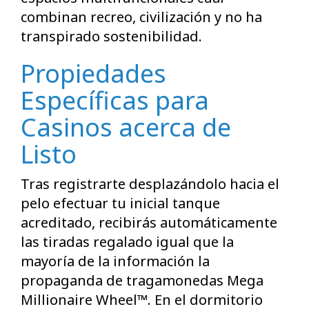
combinan recreo, civilización y no ha
transpirado sostenibilidad.
Propiedades
Específicas para
Casinos acerca de
Listo
Tras registrarte desplazándolo hacia el
pelo efectuar tu inicial tanque
acreditado, recibirás automáticamente
las tiradas regalado igual que la
mayoría de la información la
propaganda de tragamonedas Mega
Millionaire Wheel™. En el dormitorio