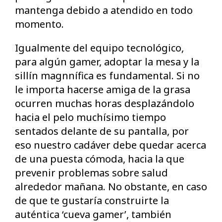
mantenga debido a atendido en todo
momento.
Igualmente del equipo tecnológico,
para algún gamer, adoptar la mesa y la
sillín magnnífica es fundamental. Si no
le importa hacerse amiga de la grasa
ocurren muchas horas desplazándolo
hacia el pelo muchísimo tiempo
sentados delante de su pantalla, por
eso nuestro cadáver debe quedar acerca
de una puesta cómoda, hacia la que
prevenir problemas sobre salud
alrededor mañana. No obstante, en caso
de que te gustaría construirte la
auténtica ‘cueva gamer’, también