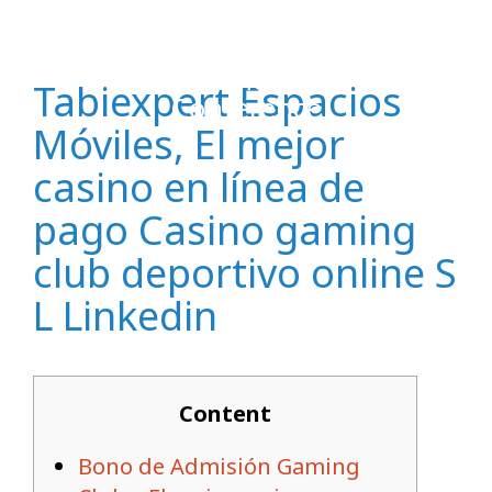
PMBA 2023
Annual
Tabiexpert Espacios
Conference
Móviles, El mejor
casino en línea de
pago Casino gaming
club deportivo online S
L Linkedin
Content
Bono de Admisión Gaming