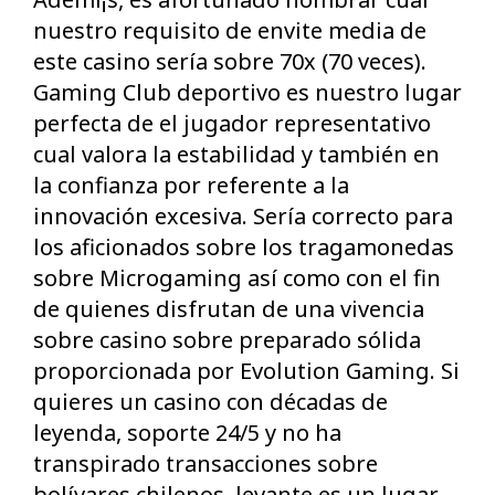
nuestro requisito de envite media de
este casino serí­a sobre 70x (70 veces).
Gaming Club deportivo es nuestro lugar
perfecta de el jugador representativo
cual valora la estabilidad y también en
la confianza por referente a la
innovación excesiva. Serí­a correcto para
los aficionados sobre los tragamonedas
sobre Microgaming así­ como con el fin
de quienes disfrutan de una vivencia
sobre casino sobre preparado sólida
proporcionada por Evolution Gaming. Si
quieres un casino con décadas de
leyenda, soporte 24/5 y no ha
transpirado transacciones sobre
bolívares chilenos, levante es un lugar