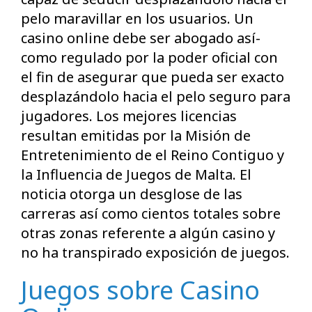
pelo maravillar en los usuarios. Un
casino online debe ser abogado así­
como regulado por la poder oficial con
el fin de asegurar que pueda ser exacto
desplazándolo hacia el pelo seguro para
jugadores. Los mejores licencias
resultan emitidas por la Misión de
Entretenimiento de el Reino Contiguo y
la Influencia de Juegos de Malta. El
noticia otorga un desglose de las
carreras así­ como cientos totales sobre
otras zonas referente a algún casino y
no ha transpirado exposición de juegos.
Juegos sobre Casino