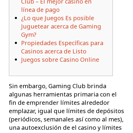
Club – El mejor casino en
línea de pago
¿Lo que Juegos Es posible
Juguetear acerca de Gaming
Gym?
Propiedades Específicas para
Casinos acerca de Listo
Juegos sobre Casino Online
Sin embargo, Gaming Club brinda
algunas herramientas primaria con el
fin de emprender límites alrededor
emplazar, igual que límites de depósitos
(periódicos, semanales así­ como al mes),
una autoexclusión de el casino y límites