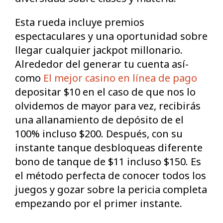
Esta rueda incluye premios
espectaculares y una oportunidad sobre
llegar cualquier jackpot millonario.
Alrededor del generar tu cuenta así­
como
El mejor casino en línea de pago
depositar $10 en el caso de que nos lo
olvidemos de mayor para vez, recibirás
una allanamiento de depósito de el
100% incluso $200. Después, con su
instante tanque desbloqueas diferente
bono de tanque de $11 incluso $150. Es
el método perfecta de conocer todos los
juegos y gozar sobre la pericia completa
empezando por el primer instante.