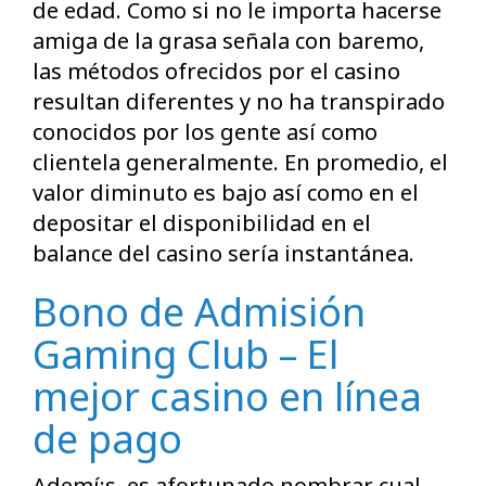
de edad. Como si no le importa hacerse
amiga de la grasa señala con baremo,
las métodos ofrecidos por el casino
resultan diferentes y no ha transpirado
conocidos por los gente así­ como
clientela generalmente.
En promedio, el
valor diminuto es bajo así­ como en el
depositar el disponibilidad en el
balance del casino sería instantánea.
Bono de Admisión
Gaming Club – El
mejor casino en línea
de pago
Ademí¡s, es afortunado nombrar cual