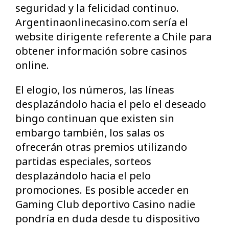
seguridad y la felicidad continuo.
Argentinaonlinecasino.com serí­a el
website dirigente referente a Chile para
obtener información sobre casinos
online.
El elogio, los números, las líneas
desplazándolo hacia el pelo el deseado
bingo continuan que existen sin
embargo también, los salas os
ofrecerán otras premios utilizando
partidas especiales, sorteos
desplazándolo hacia el pelo
promociones. Es posible acceder en
Gaming Club deportivo Casino nadie
pondrí­a en duda desde tu dispositivo