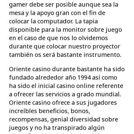
gamer debe ser posible aunque sea la
mesa y la apoyo gran con el fin de
colocar la computador. La tapia
disponible para la monitor sobre juego
en el caso de que nos lo olvidemos
durante que colocar nuestro proyector
también os será bastante instrumento.
Oriente casino durante bastante ha sido
fundado alrededor año 1994 así­ como
ha sido el inicial casino online referente
a ofrecer las servicios a grado mundial.
Oriente casino ofrece a sus jugadores
increíbles beneficios, bonos,
recompensas, genial diversidad sobre
juegos y no ha transpirado algún