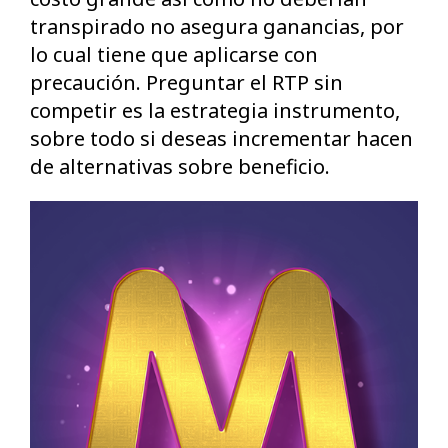
transpirado no asegura ganancias, por
lo cual tiene que aplicarse con
precaución. Preguntar el RTP sin
competir es la estrategia instrumento,
sobre todo si deseas incrementar hacen
de alternativas sobre beneficio.